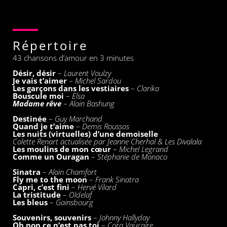
Répertoire
43 chansons d’amour en 3 minutes
Désir, désir
–
Laurent Voulzy
Je vais t’aimer
–
Michel Sardou
Les garçons dans les vestiaires
–
Clarika
Bouscule moi
–
Elsa
Madame rêve
–
Alain Bashung
Destinée
–
Guy Marchand
Quand je t’aime
–
Demis Roussos
Les nuits (virtuelles) d’une demoiselle
Colette Renart actualisée par Jeanne Cherhal & Les Divalala
Les moulins de mon
cœur
–
Michel Legrand
Comme un Ouragan
–
Stéphanie de Monaco
Sinatra
–
Alain Chamfort
Fly me to the moon
–
Frank Sinatra
Capri, c’est fini
–
Hervé Vilard
La tristitude
–
Oldelaf
Les bleus
–
Gainsbourg
Souvenirs, souvenirs
–
Johnny Hallyday
Oh non ce n’est pas toi
–
Cora Vaucaire